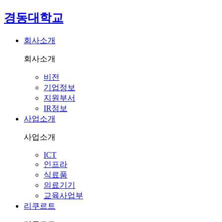
경동대학교
회사소개
회사소개
비전
기업정보
지원부서
IR정보
사업소개
사업소개
ICT
인프라
식료품
의료기기
교육사업부
리쿠르트