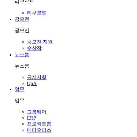
리쿠르트
리쿠르트
공모전
공모전
공모전 지원
수상작
뉴스룸
뉴스룸
공지사항
QnA
업무
업무
그룹웨어
ERP
프로젝트룸
메타오피스