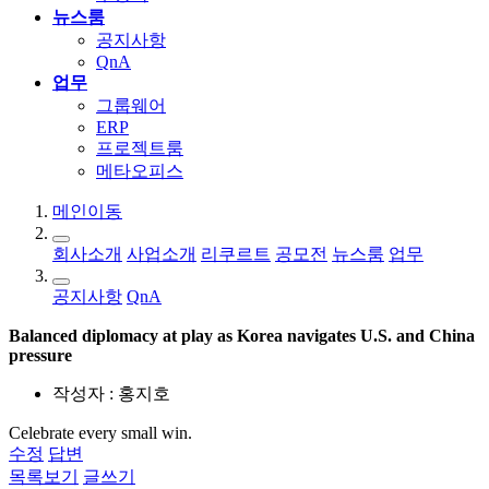
뉴스룸
공지사항
QnA
업무
그룹웨어
ERP
프로젝트룸
메타오피스
메인이동
회사소개
사업소개
리쿠르트
공모전
뉴스룸
업무
공지사항
QnA
Balanced diplomacy at play as Korea navigates U.S. and China
pressure
작성자 : 홍지호
Celebrate every small win.
수정
답변
목록보기
글쓰기