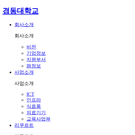
경동대학교
회사소개
회사소개
비전
기업정보
지원부서
IR정보
사업소개
사업소개
ICT
인프라
식료품
의료기기
교육사업부
리쿠르트