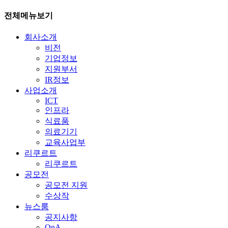
전체메뉴보기
회사소개
비전
기업정보
지원부서
IR정보
사업소개
ICT
인프라
식료품
의료기기
교육사업부
리쿠르트
리쿠르트
공모전
공모전 지원
수상작
뉴스룸
공지사항
QnA