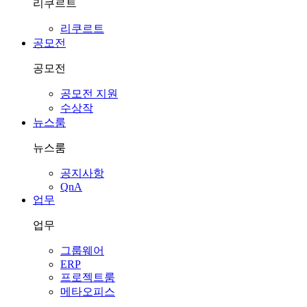
리쿠르트
리쿠르트
공모전
공모전
공모전 지원
수상작
뉴스룸
뉴스룸
공지사항
QnA
업무
업무
그룹웨어
ERP
프로젝트룸
메타오피스